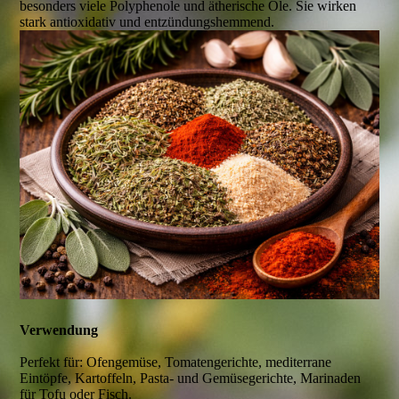
besonders viele Polyphenole und ätherische Öle. Sie wirken
stark antioxidativ und entzündungshemmend.
Verwendung
Perfekt für: Ofengemüse, Tomatengerichte, mediterrane
Eintöpfe, Kartoffeln, Pasta- und Gemüsegerichte, Marinaden
für Tofu oder Fisch.