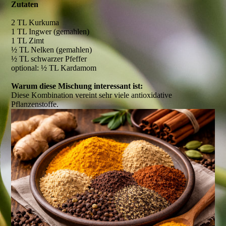
Zutaten
2 TL Kurkuma
1 TL Ingwer (gemahlen)
1 TL Zimt
½ TL Nelken (gemahlen)
½ TL schwarzer Pfeffer
optional: ½ TL Kardamom
Warum diese Mischung interessant ist:
Diese Kombination vereint sehr viele antioxidative
Pflanzenstoffe.