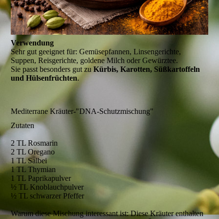
Verwendung
Sehr gut geeignet für: Gemüsepfannen, Linsengerichte,
Suppen, Reisgerichte, goldene Milch oder Gewürztee.
Sie passt besonders gut zu
Kürbis, Karotten, Süßkartoffeln
und Hülsenfrüchten
.
Mediterrane Kräuter-"DNA-Schutzmischung"
Zutaten
2 TL Rosmarin
2 TL Oregano
1 TL Salbei
1 TL Thymian
1 TL Paprikapulver
½ TL Knoblauchpulver
½ TL schwarzer Pfeffer
Warum diese Mischung interessant ist: Diese Kräuter enthalten