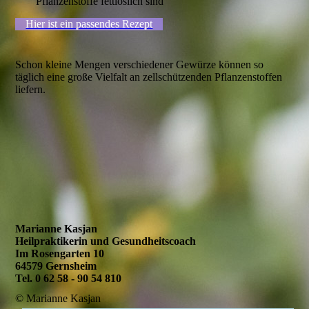
Pflanzenstoffe fettlöslich sind
Hier ist ein passendes Rezept
Schon kleine Mengen verschiedener Gewürze können so
täglich eine große Vielfalt an zellschützenden Pflanzenstoffen
liefern.
Marianne Kasjan
Heilpraktikerin und Gesundheitscoach
Im Rosengarten 10
64579 Gernsheim
Tel. 0 62 58 - 90 54 810
© Marianne Kasjan