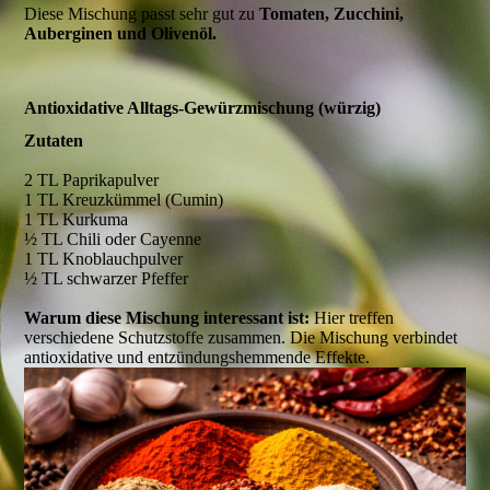
Diese Mischung passt sehr gut zu
Tomaten, Zucchini,
Auberginen und Olivenöl.
Antioxidative Alltags-Gewürzmischung (würzig)
Zutaten
2 TL Paprikapulver
1 TL Kreuzkümmel (Cumin)
1 TL Kurkuma
½ TL Chili oder Cayenne
1 TL Knoblauchpulver
½ TL schwarzer Pfeffer
Warum diese Mischung interessant ist:
Hier treffen
verschiedene Schutzstoffe zusammen. Die Mischung verbindet
antioxidative und entzündungshemmende Effekte.