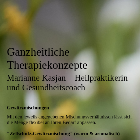
Ganzheitliche
Therapiekonzepte
Marianne Kasjan Heilpraktikerin
und Gesundheitscoach
Gewürzmischungen
Mit den jeweils angegebenen Mischungsverhältnissen lässt sich
die Menge flexibel an Ihren Bedarf anpassen.
"Zellschutz-Gewürzmischung" (warm & aromatisch)