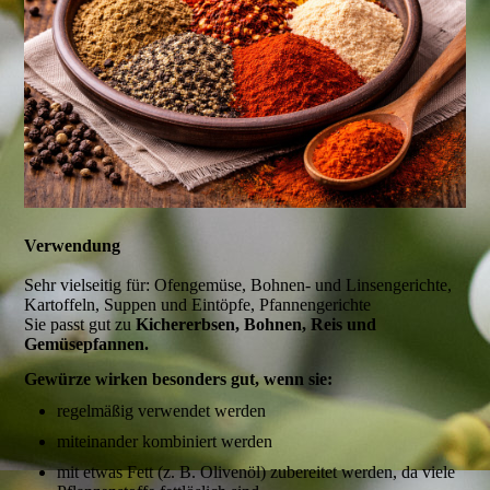
Verwendung
Sehr vielseitig für: Ofengemüse, Bohnen- und Linsengerichte,
Kartoffeln, Suppen und Eintöpfe, Pfannengerichte
Sie passt gut zu
Kichererbsen, Bohnen, Reis und
Gemüsepfannen.
Gewürze wirken besonders gut, wenn sie:
regelmäßig verwendet werden
miteinander kombiniert werden
mit etwas Fett (z. B. Olivenöl) zubereitet werden, da viele