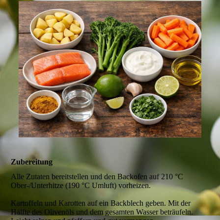
Zubereitung
Alle Zutaten bereitstellen und den Backofen auf 210 °C
Ober-/Unterhitze (190 °C Umluft) vorheizen.
Kartoffeln und Karotten auf ein Backblech geben. Mit der
Hälfte des Olivenöls und dem gesamten Wasser beträufeln.