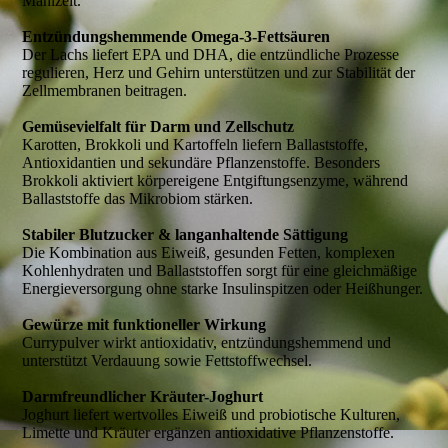
Mahlzeit.
Entzündungshemmende Omega-3-Fettsäuren
Der Lachs liefert EPA und DHA, die entzündliche Prozesse
regulieren, Herz und Gehirn unterstützen und zur Stabilität der
Zellmembranen beitragen.
Gemüsevielfalt für Darm und Zellschutz
Karotten, Brokkoli und Kartoffeln liefern Ballaststoffe,
Antioxidantien und sekundäre Pflanzenstoffe. Besonders
Brokkoli aktiviert körpereigene Entgiftungsenzyme, während
Ballaststoffe das Mikrobiom stärken.
Stabiler Blutzucker & langanhaltende Sättigung
Die Kombination aus Eiweiß, gesunden Fetten, komplexen
Kohlenhydraten und Ballaststoffen sorgt für eine gleichmäßige
Energieversorgung ohne starke Insulinspitzen oder Heißhunger.
Gewürze mit funktioneller Wirkung
Currypulver wirkt antioxidativ, entzündungshemmend und
unterstützt Verdauung sowie Fettstoffwechsel.
Darmfreundlicher Kräuter-Joghurt
Joghurt liefert wertvolles Eiweiß und probiotische Kulturen,
Limette und Kräuter ergänzen antioxidative Pflanzenstoffe.