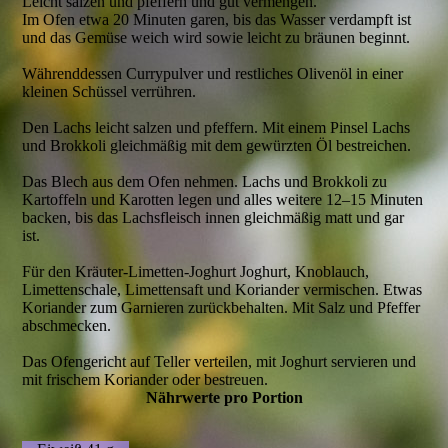
Leicht salzen und pfeffern und gut vermengen.
Im Ofen etwa 20 Minuten garen, bis das Wasser verdampft ist
und das Gemüse weich wird sowie leicht zu bräunen beginnt.
Währenddessen Currypulver und restliches Olivenöl in einer
kleinen Schüssel verrühren.
Den Lachs leicht salzen und pfeffern. Mit einem Pinsel Lachs
und Brokkoli gleichmäßig mit dem gewürzten Öl bestreichen.
Das Blech aus dem Ofen nehmen. Lachs und Brokkoli zu
Kartoffeln und Karotten legen und alles weitere 12–15 Minuten
backen, bis das Lachsfleisch innen gleichmäßig matt und gar
ist.
Für den Kräuter-Limetten-Joghurt Joghurt, Knoblauch,
Limettenschale, Limettensaft und Koriander vermischen. Etwas
Koriander zum Garnieren zurückbehalten. Mit Salz und Pfeffer
abschmecken.
Das Ofengericht auf Teller verteilen, mit Joghurt servieren und
mit frischem Koriander oder bestreuen.
Nährwerte pro Portion