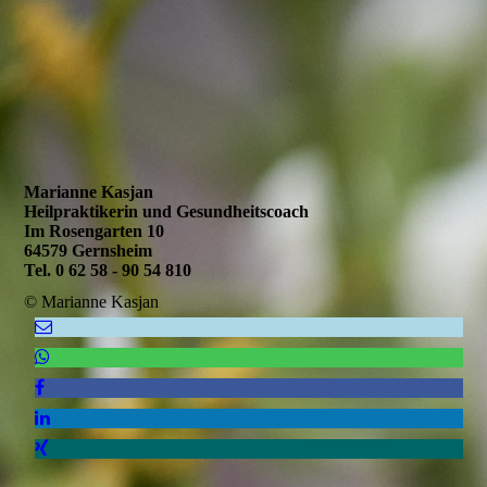
Marianne Kasjan
Heilpraktikerin und Gesundheitscoach
Im Rosengarten 10
64579 Gernsheim
Tel. 0 62 58 - 90 54 810
© Marianne Kasjan