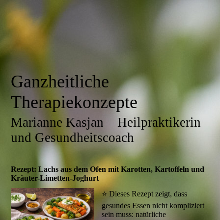
Ganzheitliche
Therapiekonzepte
Marianne Kasjan Heilpraktikerin
und Gesundheitscoach
Rezept: Lachs aus dem Ofen mit Karotten, Kartoffeln und
Kräuter-Limetten-Joghurt
⭐ Dieses Rezept zeigt, dass
gesundes Essen nicht kompliziert
sein muss: natürliche