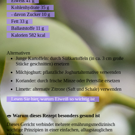
Eiweiß 41 g
Kohlenhydrate 35 g
- davon Zucker 10 g
Fett 33 g
Ballaststoffe 11 g
Kalorien 582 kcal
Alternativen
Junge Kartoffeln: durch Süßkartoffeln (in ca. 3 cm große
Stücke geschnitten) ersetzen
Milchjoghurt: pflanzliche Joghurtalternative verwenden
Koriander: durch frische Minze oder Petersilie ersetzen
Limette: alternativ Zitrone (Saft und Schale) verwenden
Lesen Sie hier, warum Eiweiß so wichtig ist
🥗 Warum dieses Rezept besonders gesund ist
Dieses Gericht verbindet mehrere ernährungsmedizinisch
wichtige Prinzipien in einer einfachen, alltagstauglichen