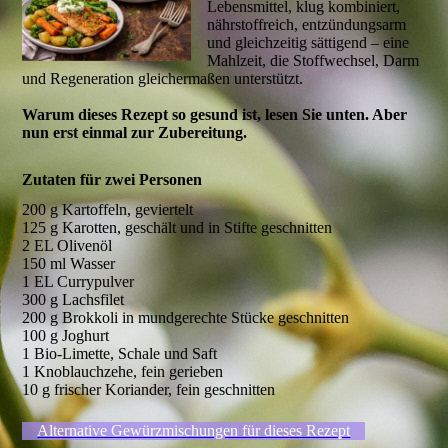
Lebensmittel, klug kombiniert,
nährstoffreich, entzündungsarm
und gleichzeitig sättigend – eine
Mahlzeit, die Stoffwechsel, Darm
und Regeneration gleichermaßen unterstützt.
Warum dieses Rezept so gesund ist, lesen Sie unten. Aber
nun erst einmal zur Zubereitung.
Zutaten für zwei Personen
200 g Kartoffeln, geviertelt
125 g Karotten, geschält und in Stifte geschnitten
2 EL Olivenöl
150 ml Wasser
1 EL Currypulver
300 g Lachsfilet
200 g Brokkoli in mundgerechte Stücke geschnitten
100 g Joghurt
1 Bio-Limette, Schale und Saft
1 Knoblauchzehe, fein gerieben
10 g frischer Koriander, fein geschnitten
Alternative Gewürzmischungen für dieses Rezept